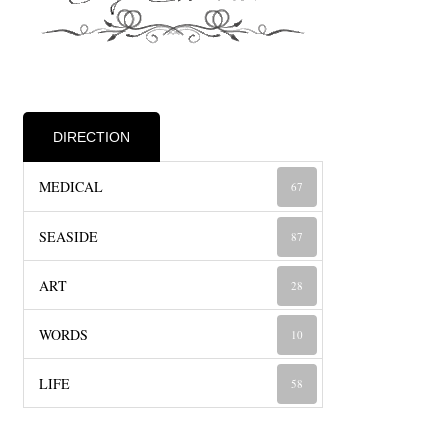
DIRECTION
MEDICAL
67
SEASIDE
87
ART
28
WORDS
10
LIFE
58