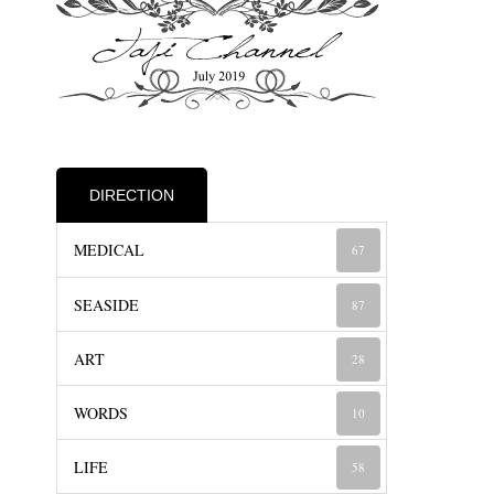
DIRECTION
MEDICAL
67
SEASIDE
87
ART
28
WORDS
10
LIFE
58