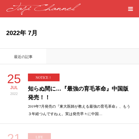
HOME
2022年 7月
PROFILE
最近の記事
MEDICAL
25
NOTICE！
SEASIDE
JUL
知らぬ間に…『最強の育毛革命』中国版
2022
ART
発売！！
2019年7月発売の『東大医師が教える最強の育毛革命』、もう
３年経つんですねぇ。実は発売早々に中国…
WORDS
LIFE
21
LIFE