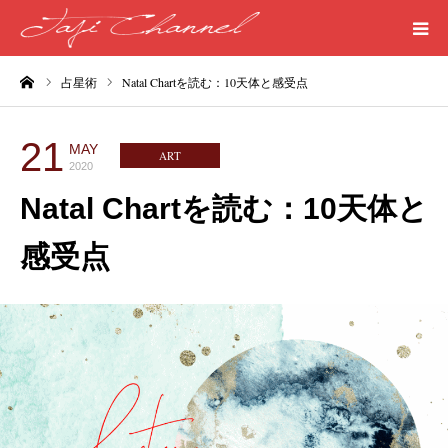
ーム
占星術
Natal Chartを読む：10天体と感受点
HOME
PROFILE
21
MAY
ART
2020
MEDICAL
Natal Chartを読む：10天体と
感受点
SEASIDE
ART
WORDS
LIFE