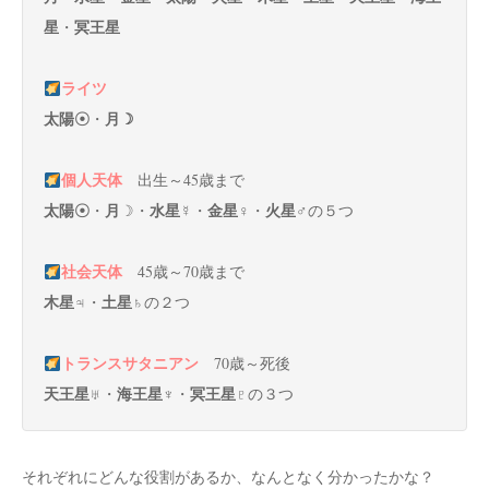
星
冥王星
・
ライツ
太陽☉
月☽
・
個人天体
出生～45歳まで
太陽☉
月
水星☿
金星
火星
・
☽・
・
♀・
♂の５つ
社会天体
45歳～70歳まで
木星
土星
♃・
♄の２つ
トランスサタニアン
70歳～死後
天王星
海王星
冥王星
♅・
♆・
♇の３つ
それぞれにどんな役割があるか、なんとなく分かったかな？