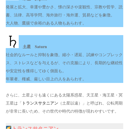
発展と拡大、幸運や豊かさ、懐の深さや楽観性、宗教や哲学、読
書、法律、高等学問、海外旅行・海外運、貿易などを象徴。
大人物、鷹揚で余裕のある人物もあらわす。
土星 Saturn
社会的なルールと抑制を象徴。縮小・遅延、試練やコンプレック
ス、ストレスなどを与えるが、その克服により、長期的な継続性
や安定性を獲得してゆく側面も。
年輩者、権威、厳しい目上の人をあらわす。
さらに、土星よりも遠くにある太陽系惑星、天王星・海王星・冥
トランスサタニアン
王星は「
（土星以遠）」と呼ばれ、公転周期
が非常に長いため、その世代や時代の特徴が現れやすいです。
トランスサタニアン