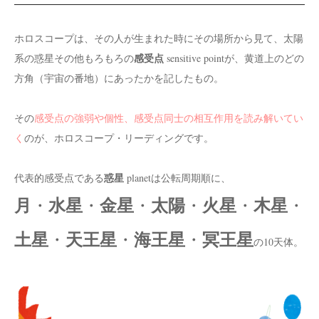
ホロスコープは、その人が生まれた時にその場所から見て、太陽
感受点
系の惑星その他もろもろの
sensitive pointが、黄道上のどの
方角（宇宙の番地）にあったかを記したもの。
その
感受点の強弱や個性、感受点同士の相互作用を読み解いてい
く
のが、ホロスコープ・リーディングです。
惑星
代表的感受点である
planetは公転周期順に、
月
水星
金星
太陽
火星
木星
・
・
・
・
・
・
土星
天王星
海王星
冥王星
・
・
・
の10天体。