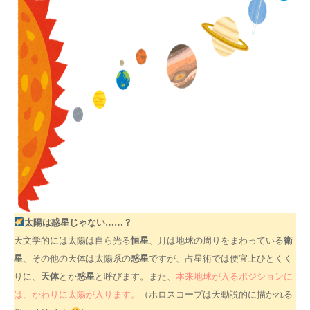
太陽は惑星じゃない……？
恒星
衛
天文学的には太陽は自ら光る
、月は地球の周りをまわっている
星
惑星
、その他の天体は太陽系の
ですが、占星術では便宜上ひとくく
天体
惑星
りに、
とか
と呼びます。また、
本来地球が入るポジションに
は、かわりに太陽が入ります。
（ホロスコープは天動説的に描かれる