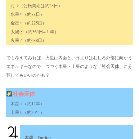
月☽（公転周期は約28日）
水星☿（約88日）
金星♀（約225日）
太陽☉（約365日=１年）
火星♂（約688日）
でも考えてみれば、火星は内面というよりはむしろ外部に向かう
社会天体
エネルギーなので、つづく木星・土星のような「
」に分
類してもいいのかも？
社会天体
木星♃（約12年）
土星♄（約30年）
木星 Jupiter