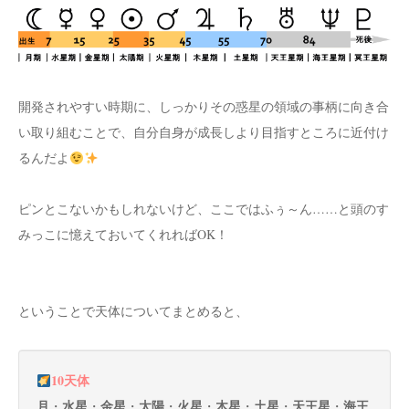
開発されやすい時期に、しっかりその惑星の領域の事柄に向き合
い取り組むことで、自分自身が成長しより目指すところに近付け
るんだよ
ピンとこないかもしれないけど、ここではふぅ～ん……と頭のす
みっこに憶えておいてくれればOK！
ということで天体についてまとめると、
10天体
月
水星
金星
太陽
火星
木星
土星
天王星
海王
・
・
・
・
・
・
・
・