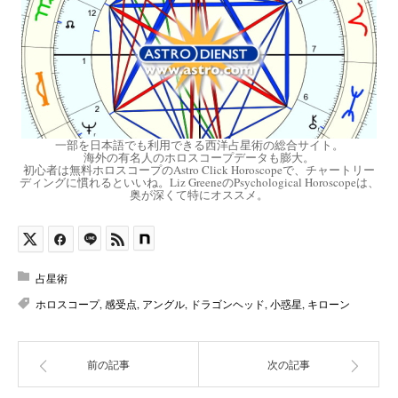
一部を日本語でも利用できる西洋占星術の総合サイト。
海外の有名人のホロスコープデータも膨大。
初心者は無料ホロスコープのAstro Click Horoscopeで、チャートリー
ディングに慣れるといいね。Liz GreeneのPsychological Horoscopeは、
奥が深くて特にオススメ。
占星術
ホロスコープ
,
感受点
,
アングル
,
ドラゴンヘッド
,
小惑星
,
キローン
前の記事
次の記事