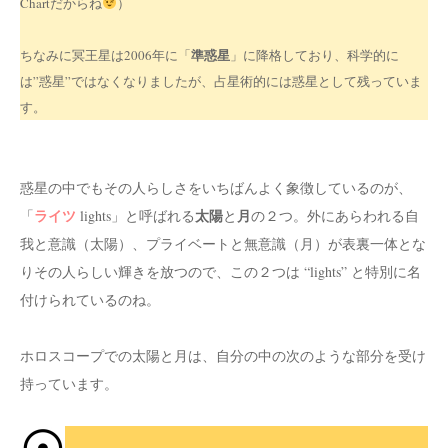
Chartだからね
）
準惑星
ちなみに冥王星は2006年に「
」に降格しており、科学的に
は”惑星”ではなくなりましたが、占星術的には惑星として残っていま
す。
惑星の中でもその人らしさをいちばんよく象徴しているのが、
ライツ
太陽
月
「
lights」と呼ばれる
と
の２つ。外にあらわれる自
我と意識（太陽）、プライベートと無意識（月）が表裏一体とな
りその人らしい輝きを放つので、この２つは “lights” と特別に名
付けられているのね。
ホロスコープでの太陽と月は、自分の中の次のような部分を受け
持っています。