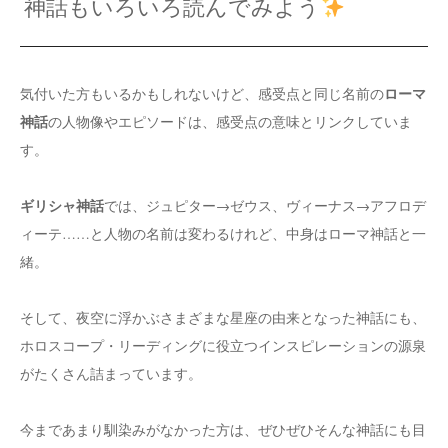
神話もいろいろ読んでみよう
ローマ
気付いた方もいるかもしれないけど、感受点と同じ名前の
神話
の人物像やエピソードは、感受点の意味とリンクしていま
す。
ギリシャ神話
では、ジュピター→ゼウス、ヴィーナス→アフロデ
ィーテ……と人物の名前は変わるけれど、中身はローマ神話と一
緒。
そして、夜空に浮かぶさまざまな星座の由来となった神話にも、
ホロスコープ・リーディングに役立つインスピレーションの源泉
がたくさん詰まっています。
今まであまり馴染みがなかった方は、ぜひぜひそんな神話にも目