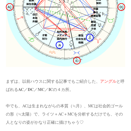
アングル
まずは、以前ハウスに関する記事でもご紹介した、
と呼
AC
DC
MC
IC
ばれる
／
／
／
の４カ所。
中でも、ACは生まれながらの本質（≒月）、MCは社会的ゴール
の形（≒太陽）で、ライツ＋AC＋MCを分析するだけでも、その
人となりの姿がかなり正確に描けちゃう♡