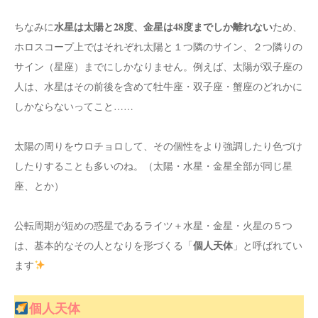
水星は太陽と28度、金星は48度までしか離れない
ちなみに
ため、
ホロスコープ上ではそれぞれ太陽と１つ隣のサイン、２つ隣りの
サイン（星座）までにしかなりません。例えば、太陽が双子座の
人は、水星はその前後を含めて牡牛座・双子座・蟹座のどれかに
しかならないってこと……
太陽の周りをウロチョロして、その個性をより強調したり色づけ
したりすることも多いのね。（太陽・水星・金星全部が同じ星
座、とか）
公転周期が短めの惑星であるライツ＋水星・金星・火星の５つ
個人天体
は、基本的なその人となりを形づくる「
」と呼ばれてい
ます
個人天体