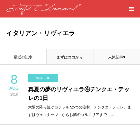
HOME
イタリアン・リヴィエラ
PROFILE
最近の記事
まずはココから
人気記事♥
MEDICAL
8
SEASIDE
SEASIDE
AUG
真夏の夢のリヴィエラ④チンクエ・テッ
2019
ART
レの1日
太陽の降り注ぐカラフルな5つの漁村、チンクエ・テッレ。ま
ずはヴェルナッツァからお隣のコルニリアまで、…
WORDS
LIFE