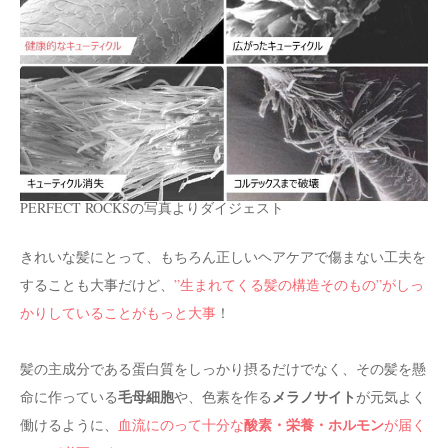
PERFECT ROCKSの写真よりダイジェスト
きれいな髪にとって、もちろん正しいヘアケアで傷まない工夫を
することも大事だけど、
”生まれてくる髪の構造そのもの”がしっ
かりしていることがもっと大事
！
髪の主成分である蛋白質をしっかり摂るだけでなく、その髪を懸
毛母細胞
メラノサイト
命に作っている
や、色素を作る
が元気よく
酸素・栄養・ホルモン
働けるように、
血流にのって十分な
が届く