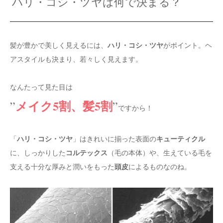
ハリ・コシ・ツヤは何で決まる？
ハリ・コシ・ツヤ
髪が豊かで美しく見えるには、
がポイント。ヘ
アスタイルも決まり、若々しく見えます。
なんたって見た目は
メイク5割、髪5割
”
”
ですから！
ハリ・コシ・ツヤ
キューティクル
「
」はきれいに揃った表面の
コルテックス
に、しっかりした
（毛の本体）や、生えている毛を
頭皮
支える十分な厚みと潤いをもった
によるものなのね。