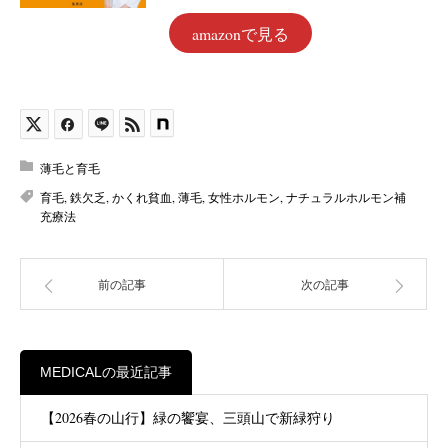
amazonで見る
薄毛と育毛
育毛
,
鉄欠乏
,
かくれ貧血
,
薄毛
,
女性ホルモン
,
ナチュラルホルモン補
充療法
前の記事
次の記事
MEDICALの最近記事
【2026春の山行】緑の饗宴、三頭山で新緑狩り