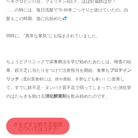
ヘモグロビン11台、フェリチン4以下。ほぼ貯蔵鉄は空！
……の時には、毎日洗髪で70-80本ごっそりと抜けていたの。白
髪もこの時期、急に出始めた
同時に、”異常な寒気”にも悩まされていました。
ちょうどクリニックで栄養療法を学び始めたあたしは、検査の結
プロテイン
果、鉄欠乏に当たりをつけて注射投与を開始。食事も
リッチ
に改善し
（蛋白質食材には、鉄や亜鉛、Ｂ群なども多い）
て、すでに鉄不足・タンパク質不足で弱ってしまっていた消化管
消化酵素剤
のはたらきを助ける
を飲み始めたのです。
さまざまな鉄欠乏症状
についてはコチラ