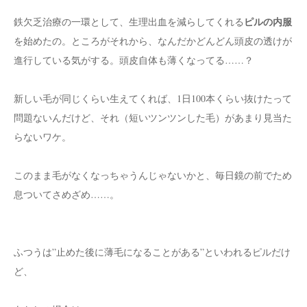
ピルの内服
鉄欠乏治療の一環として、生理出血を減らしてくれる
を始めたの。ところがそれから、なんだかどんどん頭皮の透けが
進行している気がする。頭皮自体も薄くなってる……？
新しい毛が同じくらい生えてくれば、1日100本くらい抜けたって
問題ないんだけど、それ（短いツンツンした毛）があまり見当た
らないワケ。
このまま毛がなくなっちゃうんじゃないかと、毎日鏡の前でため
息ついてさめざめ……。
ふつうは”止めた後に薄毛になることがある”といわれるピルだけ
ど、