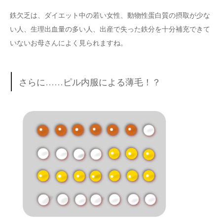
鉄欠乏は、ダイエット中の若い女性、動物性蛋白質の摂取が少な
い人、生理出血量の多い人、出産で失った鉄分を十分補充できて
いないお母さんによく見られますね。
さらに……ピル内服による薄毛！？