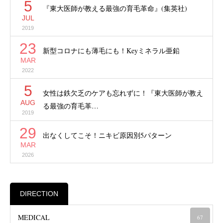
5
『東大医師が教える最強の育毛革命』(集英社)
JUL
2019
23
新型コロナにも薄毛にも！Keyミネラル亜鉛
MAR
2022
5
女性は鉄欠乏のケアも忘れずに！『東大医師が教え
AUG
る最強の育毛革…
2019
29
出なくしてこそ！ニキビ原因別5パターン
MAR
2026
DIRECTION
MEDICAL
67