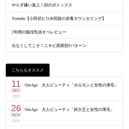
やらず嫌い返上！顔のボトックス
Youtube【小田切ヒロ＠田路の栄養カウンセリング】
2年間の陥没乳頭オペレビュー
出なくしてこそ！ニキビ原因別5パターン
こちらもオススメ
11
OurAge 大人ビューティ「ホルモンと女性の薄毛」
DEC
2019
26
OurAge 大人ビューティ「鉄欠乏と女性の薄毛」
NOV
2019