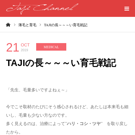
ーム
薄毛と育毛
TAJIの長～～～い育毛戦記
HOME
PROFILE
21
OCT
MEDICAL
2019
MEDICAL
TAJIの長～～～い育毛戦記
SEASIDE
「先生、毛量多いですよねぇ～」
ART
今でこそ取材のたびにそう感心されるけど、あたしは本来毛も細
WORDS
いし、毛量も少ない方なのです。
ハリ・コシ・ツヤ
多く見えるのは、治療によって”
” を取り戻し
LIFE
たから。