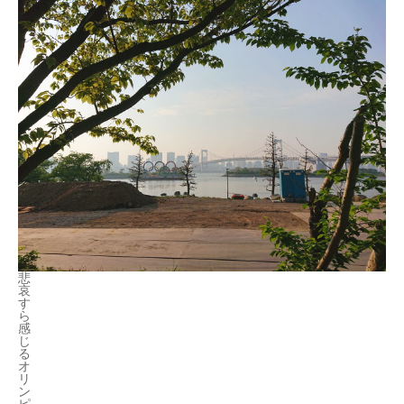
悲
哀
す
ら
感
じ
る
オ
リ
ン
ピ