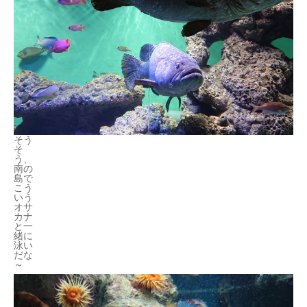
そう
そ
う、
南の
島で
こう
いう
オサ
カナ
と一
緒に
泳い
だな
～