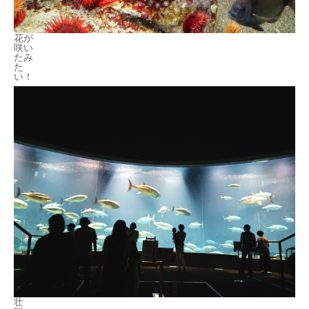
花が
咲い
たみ
た
い！
壮