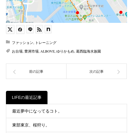
ファッション
,
トレーニング
お台場
,
豊洲市場
,
ALBOVE
,
ゆりかもめ
,
葛西臨海水族園
前の記事
次の記事
LIFEの最近記事
最近夢中になってるコト。
東部東京、桜狩り。