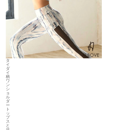
タ
イ
ダ
イ
柄
ワ
ン
シ
ョ
ル
ダ
ー
ト
ッ
プ
ス
と
サ