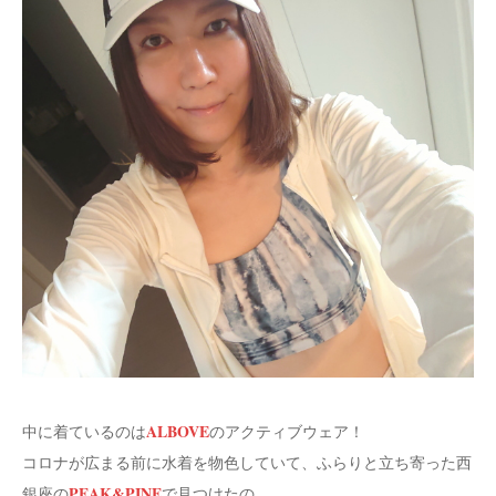
ALBOVE
中に着ているのは
のアクティブウェア！
コロナが広まる前に水着を物色していて、ふらりと立ち寄った西
PEAK&PINE
銀座の
で見つけたの。