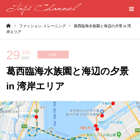
ーム
ファッション,
トレーニング
葛西臨海水族園と海辺の夕景 in 湾
HOME
岸エリア
PROFILE
29
JUN
LIFE
2020
MEDICAL
葛西臨海水族園と海辺の夕景
SEASIDE
in 湾岸エリア
ART
WORDS
LIFE