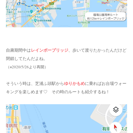
レインボーブリッジ
自粛期間中は
、歩いて渡りたかったんだけど
閉鎖してたんだよね。
（※2020/5/26より再開）
ゆりかもめ
そういう時は、芝浦ふ頭駅から
に乗ればお台場ウォー
キングを楽しめます♡ その時のルートも紹介するね！