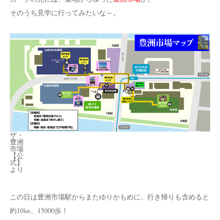
そのうち見学に行ってみたいな～。
ザ・
豊洲
市場
【公
式】
より
この日は豊洲市場駅からまたゆりかもめに。行き帰りも含めると
約10㎞、15000歩！