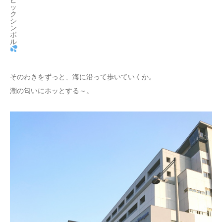
ッ
ク
シ
ン
ボ
ル
そのわきをずっと、海に沿って歩いていくか。
潮の匂いにホッとする～。