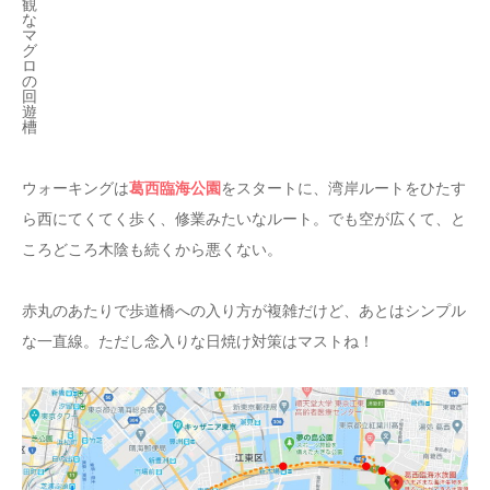
観
な
マ
グ
ロ
の
回
遊
槽
葛西臨海公園
ウォーキングは
をスタートに、湾岸ルートをひたす
ら西にてくてく歩く、修業みたいなルート。でも空が広くて、と
ころどころ木陰も続くから悪くない。
赤丸のあたりで歩道橋への入り方が複雑だけど、あとはシンプル
な一直線。ただし念入りな日焼け対策はマストね！