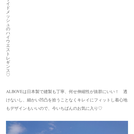
イ
ド
メ
ッ
シ
ュ
の
ハ
イ
ウ
エ
ス
ト
レ
ギ
ン
ス
♡
ALBOVEは日本製で縫製も丁寧、何せ伸縮性が抜群にいい！ 透
けないし、細かい凹凸を拾うことなくキレイにフィットし着心地
もデザインもいいので、今いちばんのお気に入り♡