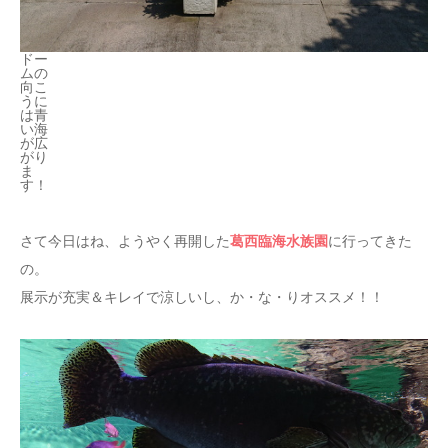
ドー
ムの
向こ
うに
は青
い海
が広
がり
ま
す！
葛西臨海水族園
さて今日はね、ようやく再開した
に行ってきた
の。
展示が充実＆キレイで涼しいし、か・な・りオススメ！！