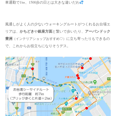
車通勤で1㎞、1500歩の日とは大きな違いだわ
風通しがよく人の少ないウォーキングルートがつくれるお台場エ
かちどき
銀座方面
アーバンドック
リアは、
や
と繋いで歩いたり、
豊洲
に立ち寄ったりもできるの
（インテリアショップおすすめ♡）
で、これからお役立ちになりそうデス。