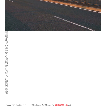
開
場
ま
で
な
に
か
と
お
騒
が
せ
だ
っ
た
豊
洲
市
場
豊洲市場
カーブの先には、築地から移った
が。