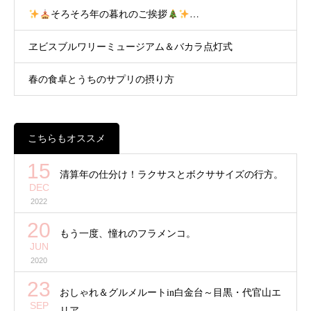
そろそろ年の暮れのご挨拶
…
ヱビスブルワリーミュージアム＆バカラ点灯式
春の食卓とうちのサプリの摂り方
こちらもオススメ
15
清算年の仕分け！ラクサスとボクササイズの行方。
DEC
2022
20
もう一度、憧れのフラメンコ。
JUN
2020
23
おしゃれ＆グルメルートin白金台～目黒・代官山エ
SEP
リア