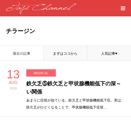
HOME
チラージン
PROFILE
最近の記事
まずはココから
人気記事♥
MEDICAL
13
MEDICAL
SEASIDE
AUG
鉄欠乏⑤鉄欠乏と甲状腺機能低下の深～
2019
ART
い関係
あまりに症状が似ている、鉄欠乏と甲状腺機能低下症。実は、
鉄欠乏がひどくなることで、甲状腺機能低下症状…
WORDS
LIFE