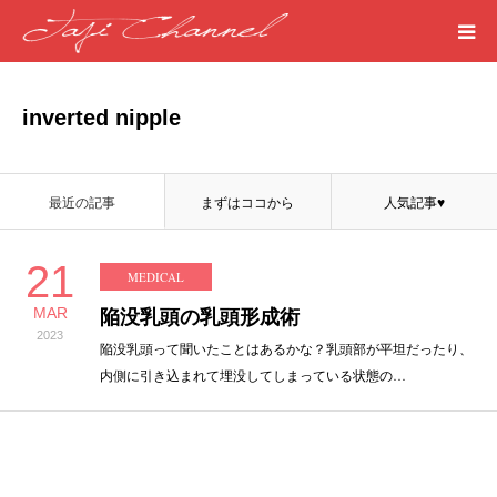
HOME
inverted nipple
PROFILE
最近の記事
まずはココから
人気記事♥
MEDICAL
21
MEDICAL
SEASIDE
MAR
陥没乳頭の乳頭形成術
2023
ART
陥没乳頭って聞いたことはあるかな？乳頭部が平坦だったり、
内側に引き込まれて埋没してしまっている状態の…
WORDS
LIFE