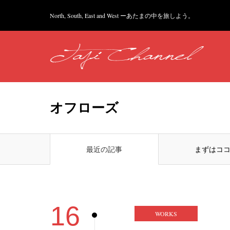
North, South, East and West ーあたまの中を旅しよう。
オフローズ
最近の記事
まずはコ
16
WORKS