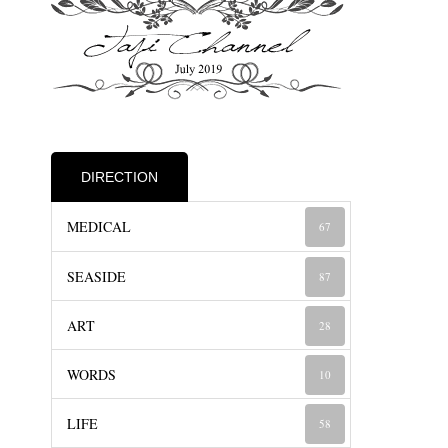
DIRECTION
MEDICAL
67
SEASIDE
87
ART
28
WORDS
10
LIFE
58