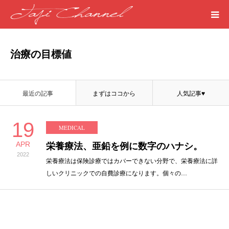
HOME
治療の目標値
PROFILE
最近の記事
まずはココから
人気記事♥
MEDICAL
19
MEDICAL
SEASIDE
APR
栄養療法、亜鉛を例に数字のハナシ。
2022
ART
栄養療法は保険診療ではカバーできない分野で、栄養療法に詳
しいクリニックでの自費診療になります。個々の…
WORDS
LIFE