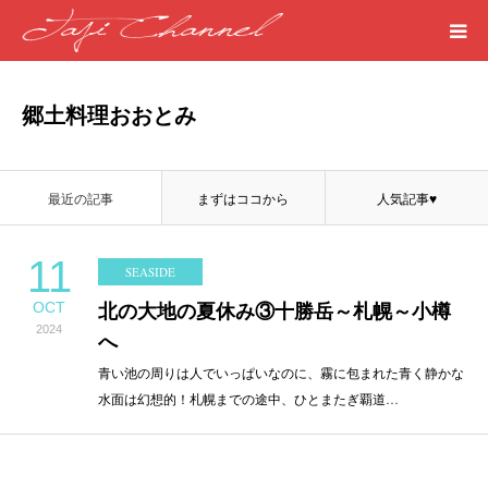
HOME
郷土料理おおとみ
PROFILE
最近の記事
まずはココから
人気記事♥
MEDICAL
11
SEASIDE
SEASIDE
OCT
北の大地の夏休み③十勝岳～札幌～小樽
2024
ART
へ
青い池の周りは人でいっぱいなのに、霧に包まれた青く静かな
水面は幻想的！札幌までの途中、ひとまたぎ覇道…
WORDS
LIFE