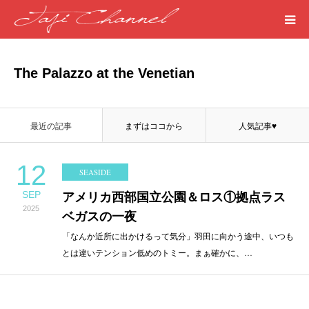
HOME
The Palazzo at the Venetian
PROFILE
最近の記事
まずはココから
人気記事♥
MEDICAL
12
SEASIDE
SEASIDE
SEP
アメリカ西部国立公園＆ロス①拠点ラス
2025
ART
ベガスの一夜
「なんか近所に出かけるって気分」羽田に向かう途中、いつも
とは違いテンション低めのトミー。まぁ確かに、…
WORDS
LIFE