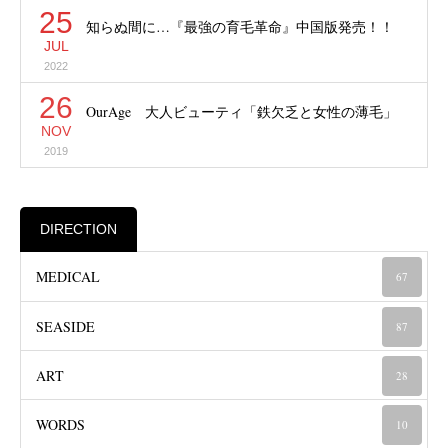
25
知らぬ間に…『最強の育毛革命』中国版発売！！
JUL
2022
26
OurAge 大人ビューティ「鉄欠乏と女性の薄毛」
NOV
2019
DIRECTION
MEDICAL
67
SEASIDE
87
ART
28
WORDS
10