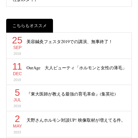
こちらもオススメ
25
美容鍼灸フェスタ2019での講演、無事終了！
SEP
2019
11
OurAge 大人ビューティ「ホルモンと女性の薄毛」
DEC
2019
5
『東大医師が教える最強の育毛革命』(集英社)
JUL
2019
2
天野さんホルモン対談UP! 映像取材が増えてる件。
MAY
2023