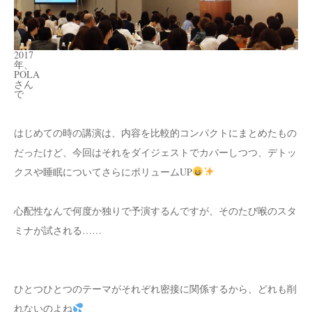
2017
年、
POLA
さん
で
はじめての時の講演は、内容を比較的コンパクトにまとめたもの
だったけど、今回はそれをダイジェストでカバーしつつ、デトッ
クスや睡眠についてさらにボリュームUP
心配性なんで何度か独りで予演するんですが、そのたび喉のスタ
ミナが試される……
ひとつひとつのテーマがそれぞれ密接に関係するから、どれも削
れないのよね