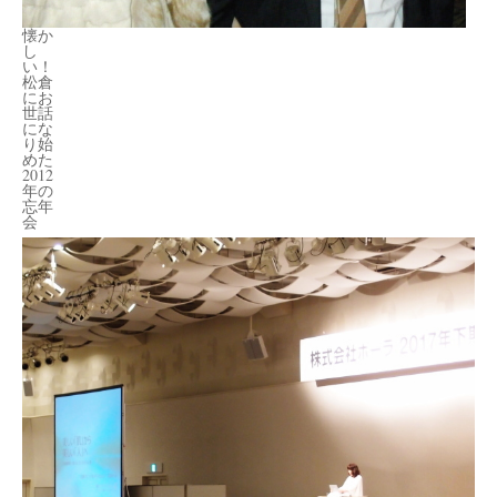
懐か
し
い！
松倉
にお
世話
にな
り始
めた
2012
年の
忘年
会