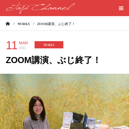
ーム
WORKS
ZOOM講演、ぶじ終了！
HOME
PROFILE
11
MAR
WORKS
2021
MEDICAL
ZOOM講演、ぶじ終了！
SEASIDE
ART
WORDS
LIFE