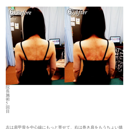
院
長
施
術
5
回
目
左は肩甲骨を中心線にもっと寄せて、右は巻き肩をもうちょい矯