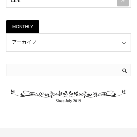
LIFE
58
MONTHLY