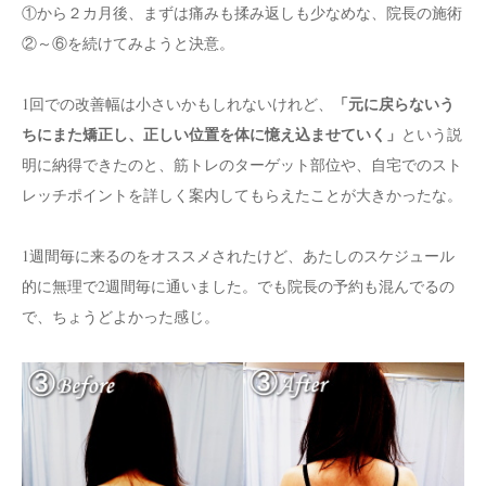
①から２カ月後、まずは痛みも揉み返しも少なめな、院長の施術
②～⑥を続けてみようと決意。
「元に戻らないう
1回での改善幅は小さいかもしれないけれど、
ちにまた矯正し、正しい位置を体に憶え込ませていく」
という説
明に納得できたのと、筋トレのターゲット部位や、自宅でのスト
レッチポイントを詳しく案内してもらえたことが大きかったな。
1週間毎に来るのをオススメされたけど、あたしのスケジュール
的に無理で2週間毎に通いました。でも院長の予約も混んでるの
で、ちょうどよかった感じ。