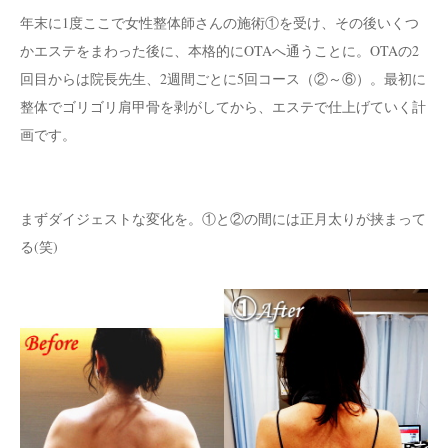
年末に1度ここで女性整体師さんの施術①を受け、その後いくつ
かエステをまわった後に、本格的にOTAへ通うことに。OTAの2
回目からは院長先生、2週間ごとに5回コース（②～⑥）。最初に
整体でゴリゴリ肩甲骨を剥がしてから、エステで仕上げていく計
画です。
まずダイジェストな変化を。①と②の間には正月太りが挟まって
る(笑)