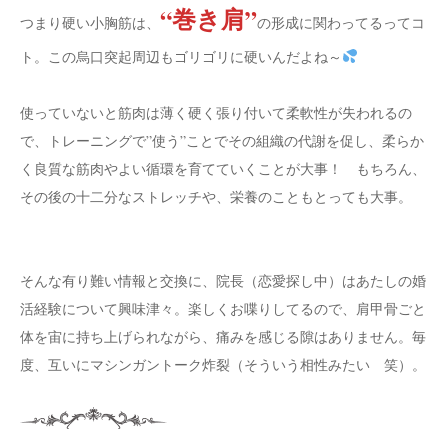
“巻き肩”
つまり硬い小胸筋は、
の形成に関わってるってコ
ト。この烏口突起周辺もゴリゴリに硬いんだよね～
使っていないと筋肉は薄く硬く張り付いて柔軟性が失われるの
で、トレーニングで”使う”ことでその組織の代謝を促し、柔らか
く良質な筋肉やよい循環を育てていくことが大事！ もちろん、
その後の十二分なストレッチや、栄養のこともとっても大事。
そんな有り難い情報と交換に、院長（恋愛探し中）はあたしの婚
活経験について興味津々。楽しくお喋りしてるので、肩甲骨ごと
体を宙に持ち上げられながら、痛みを感じる隙はありません。毎
度、互いにマシンガントーク炸裂（そういう相性みたい 笑）。