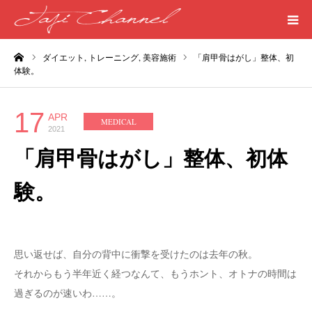
ーム
ダイエット,
トレーニング,
美容施術
「肩甲骨はがし」整体、初
HOME
体験。
PROFILE
17
APR
MEDICAL
2021
MEDICAL
「肩甲骨はがし」整体、初体
SEASIDE
験。
ART
思い返せば、自分の背中に衝撃を受けたのは去年の秋。
WORDS
それからもう半年近く経つなんて、もうホント、オトナの時間は
過ぎるのが速いわ……。
LIFE