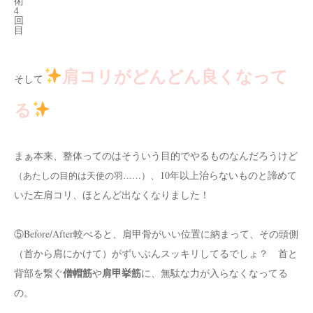
術
4
回
目
肩コリがどんどん良くなって
そして
る
まぁ本来、整体ってのはそういう目的でやるものなんだろうけど
、10年以上治らないものと諦めて
（あたしの目的は天使の羽……）
いた左肩コリ、ほとんど出なくなりました！
⑤Before/After較べると、肩甲骨がいい位置に納まって、その頭側
（首から肩にかけて）がずいぶんスッキリしてるでしょ？ 首と
僧帽筋
肩甲挙筋
背部を繋ぐ
や
に、無駄な力が入らなくなってる
の。