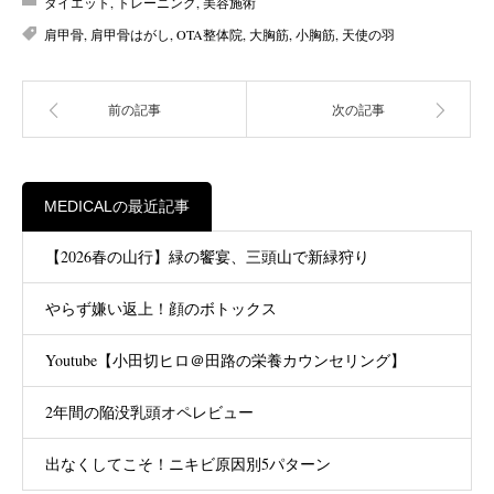
ダイエット
,
トレーニング
,
美容施術
肩甲骨
,
肩甲骨はがし
,
OTA整体院
,
大胸筋
,
小胸筋
,
天使の羽
前の記事
次の記事
MEDICALの最近記事
【2026春の山行】緑の饗宴、三頭山で新緑狩り
やらず嫌い返上！顔のボトックス
Youtube【小田切ヒロ＠田路の栄養カウンセリング】
2年間の陥没乳頭オペレビュー
出なくしてこそ！ニキビ原因別5パターン