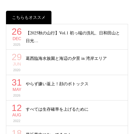
こちらもオススメ
26
【2025秋の山行】Vol.1 初っ端の洗礼、日和田山と
DEC
日光…
2025
29
葛西臨海水族園と海辺の夕景 in 湾岸エリア
JUN
2020
31
やらず嫌い返上！顔のボトックス
MAY
2026
12
すべては生存確率を上げるために
AUG
2022
18