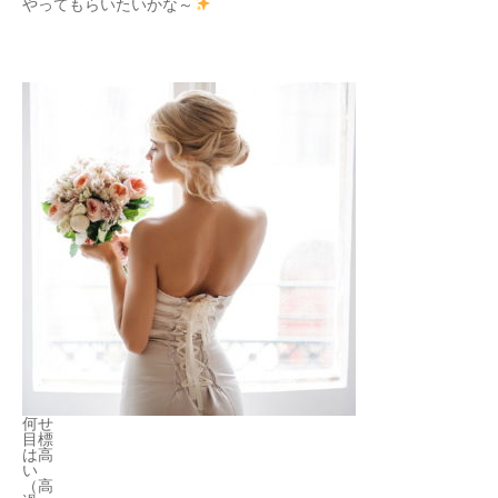
やってもらいたいかな～
何せ
目標
は高
い
（高