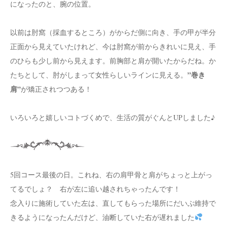
になったのと、腕の位置。
以前は肘窩（採血するところ）がからだ側に向き、手の甲が半分
正面から見えていたけれど、今は肘窩が前からきれいに見え、手
のひらも少し前から見えます。前胸部と肩が開いたからだね。か
”巻き
たちとして、肘がしまって女性らしいラインに見える。
肩”
が矯正されつつある！
いろいろと嬉しいコトづくめで、生活の質がぐんとUPしました♪
5回コース最後の日。これね、右の肩甲骨と肩がちょっと上がっ
てるでしょ？ 右が左に追い越されちゃったんです！
念入りに施術していた左は、直してもらった場所にだいぶ維持で
きるようになったんだけど、油断していた右が遅れました