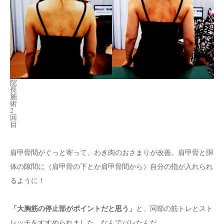
院
長
施
術
2
回
目
肩甲骨間がぐっと寄って、わき肉のおさまりが改善。肩甲骨と胴
体の隙間に（肩甲骨の下とか肩甲骨間から）自分の指が入れられ
るように！
「大胸筋の停止部がポイントだと思う」
と、同部の筋トレとスト
レッチをすすめられました。なんでバレたんだ……。