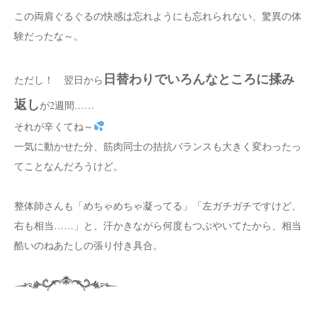
この両肩ぐるぐるの快感は忘れようにも忘れられない、驚異の体
験だったな～。
日替わりでいろんなところに揉み
ただし！ 翌日から
返し
が2週間……
それが辛くてね～
一気に動かせた分、筋肉同士の拮抗バランスも大きく変わったっ
てことなんだろうけど。
整体師さんも「めちゃめちゃ凝ってる」「左ガチガチですけど、
右も相当……」と、汗かきながら何度もつぶやいてたから、相当
酷いのねあたしの張り付き具合。