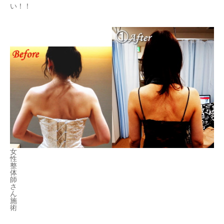
い！！
女
性
整
体
師
さ
ん
施
術