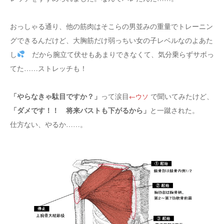
おっしゃる通り、他の筋肉はそこらの男並みの重量でトレーニン
グできるんだけど、大胸筋だけ弱っちい女の子レベルなのよあた
し
だから腕立て伏せもあまりできなくて、気分乗らずサボっ
てた……ストレッチも！
「やらなきゃ駄目ですか？」
って涙目
で聞いてみたけど、
←ウソ
「ダメです！！ 将来バストも下がるから」
と一蹴された。
仕方ない、やるか……。