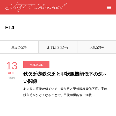
HOME
FT4
PROFILE
最近の記事
まずはココから
人気記事♥
MEDICAL
13
MEDICAL
SEASIDE
AUG
鉄欠乏⑤鉄欠乏と甲状腺機能低下の深～
2019
ART
い関係
あまりに症状が似ている、鉄欠乏と甲状腺機能低下症。実は、
鉄欠乏がひどくなることで、甲状腺機能低下症状…
WORDS
LIFE